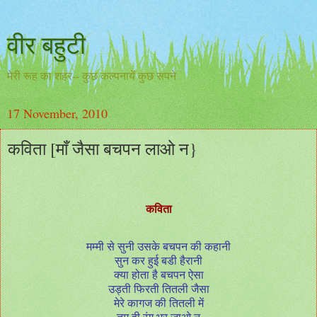
वीर बहुटी
मेरी रूह का शहर-- कुछ कल्पनायें कुछ सपने
17 November, 2010
कविता [माँ जैसा बचपन लाओ न}
कविता
मम्मी से सुनी उसके बचपन की कहानी
सुन कर हुई बडी हैरानी
क्या होता है बचपन ऐसा
उड्ती फिरती तितली जैसा
मेरे कागज की तितली में
तुम ही रंग भर जाओ न