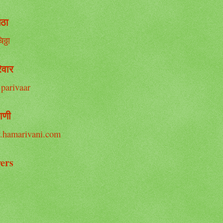
िठा
ठ्ठा
िवार
ाणी
ers