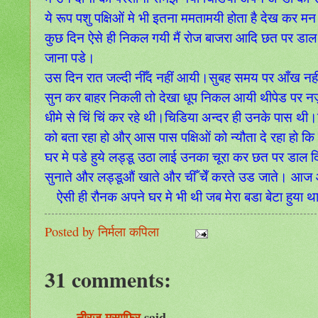
ये रूप पशु पक्षिओं मे भी इतना ममतामयी होता है देख कर 
कुछ दिन ऐसे ही निकल गयी मैं रोज बाजरा आदि छत पर डाल दे
जाना पडे।
उस दिन रात जल्दी नीँद नहीं आयी।सुबह समय पर आँख नहीं 
सुन कर बाहर निकली तो देखा धूप निकल आयी थीपेड पर नज़र गय
धीमे से चिं चिं कर रहे थी।चिडिया अन्दर ही उनके पास थी
को बता रहा हो और् आस पास पक्षिओं को न्यौता दे रहा हो कि
घर मे पडे हुये लड्डू उठा लाई उनका चूरा कर छत पर डाल 
सुनाते और लड्डूऔं खाते और चीँ चेँ करते उड जाते। आज
ऐसी ही रौनक अपने घर मे भी थी जब मेरा बडा बेटा हुया 
Posted by
निर्मला कपिला
31 comments:
नीरज मुसाफ़िर
said...