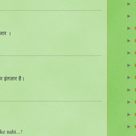
►
►
►
तजार ।
►
►
►
►
 इंतज़ार है।
►
►
►
►
ke nahi...!