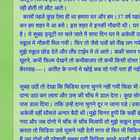
रही होती तो लौट आते।
बरसों पहले कुछ ऐसा ही था हमारा घर और हम।37 वर्ष पहले 
कर हम शहर मे आ बसे। इस शहर मे इनकी नौकरी थी। घर स
है। ये सुबह ड्यूटी पर चले जाते मै सारा दिन घर मे अकेली
स्कूल मे नौकरी मिल गयी। फिर तो जैसे पलों को पँख लग गय
मुझे स्कूल छोड देते और लँच टाईम मे ले आते। बाकी समय
घूमने, कभी फिल्म देखने तो कभीबाजार तो कभी किसी दोस्त 
बेपरवाह----। अतीत के पन्नो मे खोई कब सो गयी पता ही नह
सुबह उठी तो देखा कि चिडिया दाना चुगने नही गयी चिडा 
दाना उठा कर लाता और उस की चोंच मे डाल देता। कुछ सोच
पास डाल दिया। तकि उन्हें दाना चुगने दूर न जाना पडे।उस
अकेली वहीं घोंसले अन्दर बैठी थी।मुझे चिन्ता हुयी कि कह
गया और जब दोनो ने चोँच से चोँच मिलायी तो मुझे सकून हु
करता तो चिडिया उसे घुसने नही देती मगर वो फिर भी चिडि
मै उन दोनो की परेशानी समझ गयी चिडिया अपने अन्डौं को से 