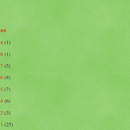
ves
24
(1)
18
(1)
17
(5)
16
(8)
15
(7)
14
(6)
12
(3)
11
(25)