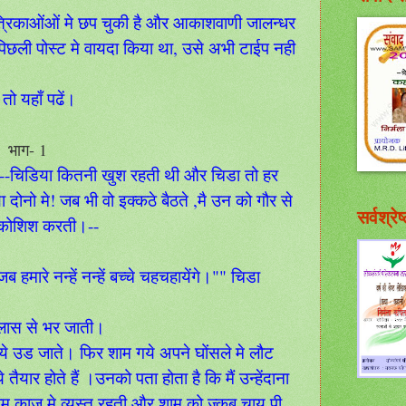
ई पत्रिकाओंओं मे छप चुकी है और आकाशवाणी जालन्धर
पिछली पोस्ट मे वायदा किया था, उसे अभी टाईप नही
तो यहाँ पढें।
 भाग- 1
 पर---चिडिया कितनी खुश रहती थी और चिडा तो हर
दोनो मे! जब भी वो इक्कठे बैठते ,मै उन को गौर से
सर्वश्र
ी कोशिश करती।--
हमारे नन्हें नन्हें बच्चे चहचहायेंगे।"" चिडा
उल्लास से भर जाती।
लिये उड जाते। फिर शाम गये अपने घोंसले मे लौट
ार होते हैं ।उनको पता होता है कि मैं उन्हेंदाना
ं काम काज मे व्यस्त रहती और शाम को ज्क़ब चाय पी