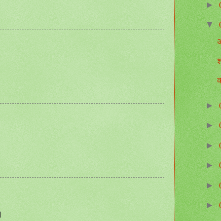
►
▼
श
क
►
►
►
►
►
►
।