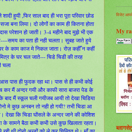
विजेट आपके
शादी हुयी ,फिर साल बाद ही भरा पूरा परिवार छोड
जा बना लिया। दो लोगों का काम ही कितना होता
My ra
 उदास परेशान हो जाती। 3-4 महीने बाद मुझे भी एक
े----समय का पता ही नही चलता। सुबह जाते हुये
 घर के काम काज मे निकल जाता। रोज़ कहीँ न कहीं
मित्र के घर चल जाते--- चिडे चिडी की तरह
ी चला
भी आस पास ही फुदक रहा था। पास से ही कभी कोई
 कर मैं अन्दर गयी और काफी सारा बाजरा पेड के
के बाद मैं स्कूल चली गयीजब आयी तो देखा चिडिया
ीं दोनो मे कुछ अनबन तो नही हो गयी? तभी चिडा आ
या। देखा कि चिडा घोंसले के अन्दर जाने की कोशिश
या के सामने बैठा कभी कभी उसे कुछ खिलाता रहता।
ब्लागसेत
रही थी दोनो अन्डों को ले कर चिन्तित थे। माँ का