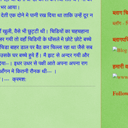
मन भर आया।
ब्लाग च
ती एक दोने मे पानी रख दिया था ताकि उन्हें दूर न
ब्लॉग - चि
खुली, वैसे भी छुट्टी थी। चिडियों का चहचहाना
ब्लागपर
ी तो वहाँ चिडियी के घोंसले मे छोटे छोटे बच्चे
।चिडा बाहर डाल पर बैठ कर चिल्ला रहा था जैसे सब
 उसके घर बच्चे हुये हैं। मै झट से अन्दर गयी और
दिया--। इधर उधर से पक्षी आते अपना अपना राग
हमारी व
 आँगन मे कितनी रौनक थी--- ।
था।--- क्रमश:
Follow