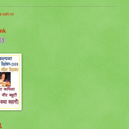
 ब्लॉग पर
nk
ु