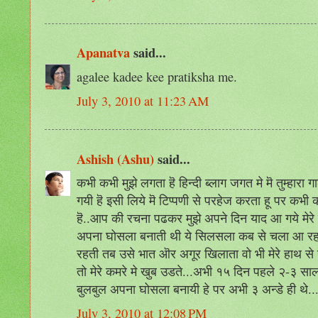
Apanatva
said...
agalee kadee kee pratiksha me.
July 3, 2010 at 11:23 AM
Ashish (Ashu)
said...
कभी कभी मुझे लगता हॆ हिन्दी ब्लाग जगत मे मॆ तुम्हारा
गयी हॆ इसी लिये मॆ टिप्पणी से परहेज करता हू पर कभ
हॆ..आप की रचना पढकर मुझे अपने दिन याद आ गये मेरे 
अपना घोसला बनाती थी ये सिलसला कब से चला आ रहा थ
रहती तब उसे भात ऒर अगूर खिलाता वो भी मेरे हाथ से
तो मेरे कमरे मे खुब उडते...अभी १५ दिन पहले २-३ सा
बुलबुल अपना घोसला बनायी हे पर अभी ३ अन्डे ही थे..
July 3, 2010 at 12:08 PM