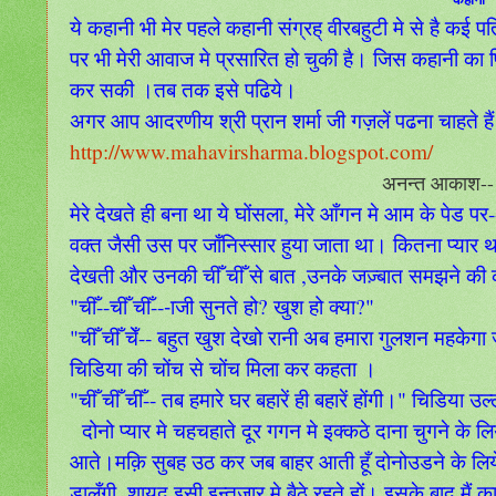
ये कहानी भी मेर पहले कहानी संग्रह् वीरबहुटी मे से है क
पर भी मेरी आवाज मे प्रसारित हो चुकी है। जिस कहानी का 
कर सकी ।तब तक इसे पढिये।
अगर आप आदरणीय श्री प्रान शर्मा जी गज़लें पढना चाहते हैं 
http://www.mahavirsharma.blogspot.com/
अनन्त आकाश--
मेरे देखते ही बना था ये घोंसला, मेरे आँगन मे आम के पेड
वक्त जैसी उस पर जाँनिस्सार हुया जाता था। कितना प्यार था 
देखती और उनकी चीँ चीँ से बात ,उनके जज़्बात समझने क
"चीँ--चीँ चीँ---ाजी सुनते हो? खुश हो क्या?"
"चीँ चीँ चेँ-- बहुत खुश देखो रानी अब हमारा गुलशन महकेगा जब 
चिडिया की चोंच से चोंच मिला कर कहता ।
"चीँ चीँ चीँ-- तब हमारे घर बहारें ही बहारें होंगी।" चिडिया 
दोनो प्यार मे चहचहाते दूर गगन मे इक्कठे दाना चुगने के 
आते।मक़ि सुबह उठ कर जब बाहर आती हूँ दोनोउडने के लिये तैय
डालूँगी ,शायद इसी इन्तज़ार मे बैठे रहते हों। इसके बाद मै