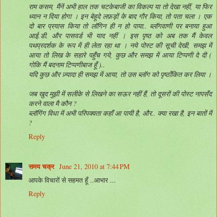
राम कसम, मैंनें अभी हाल तक चटकेबाजी का विकल्प या तो देखा नहीं, या फिर
ध्यान न दिया होगा । इन बेहूदे लफ़ड़ों के बाद गौर किया, तो पता चला । एक
दो बार प्रयास किया तो लॉगिन ही न हो पाया.. ब्लॉगवाणी पर बनाया हुआ
आई.डी. और पासवर्ड भी याद नहीं । इस पृष्ठ को अब तक मैं केवल
पथप्रदर्शक के रूप में ही लेता रहा था । नये पोस्ट की सूची देखी, समझ में
आया तो लिख के सहारे पहुँच गये, कुछ और समझ में आया टिप्पणी दे दी (
गोकि मैं बदनाम टिप्पणीबाज हूँ )..
यदि कुछ और ज़्यादा ही समझ में आया, तो उस ब्लॉग को पृष्ठाँकित कर लिया ।
जब खुद मुझी में सलीके से लिखने का सऊर नहीं हैं, तो दूसरों की पोस्ट नापसँद
करने वाला मै कौन ?
ब्लॉगिंग विधा में अभी परिपक्वता कहाँ आ पायी है, और.. क्या रखा है, इन बातों में
?
Reply
समय चक्र
June 21, 2010 at 7:44 PM
आपके विचारों से सहमत हूँ ..आभार ...
Reply