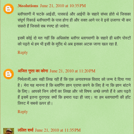
36solutions
June 21, 2010 at 10:35 PM
ब्‍लॉगवाणी में चटके आईडी, पासवर्ड और आईपी के सहारे संभव होते थे जिसका
संपूर्ण रिकार्ड ब्‍लॉगवाणी के पास होगा ही और वक्‍त आने पर वे इसे उजागर भी कर
सकते हैं जिससे सब स्‍पष्‍ट हो जावेगा.
इसमें कोई दो मत नहीं कि अधिकांश ब्‍लॉगर ब्‍लागवाणी के सहारे ही ब्‍लॉग पोस्‍टों
को पढ़ते थे हम भी इसी के मुरीद थे अब इसका अटक जाना खल रहा है.
Reply
अजित गुप्ता का कोना
June 21, 2010 at 11:20 PM
निर्मलाजी,आप सही लिख रही हैं कि एक अनावश्‍यक विवाद को जन्‍म दे दिया गया
है। मेरा यह मानना है कि ब्‍लागिंग ज्ञान प्राप्‍त करने के लिए है ना कि ज्ञान बांटने
के लिए। आपको जिन लोगों का लिखा और जो विषय अच्‍छे लगते हैं वे आप पढ़ते
हैं इसमें इतना दुराग्रह क्‍यों कि हमारा पढा ही जाए। या हम ब्‍लागवाणी की हॉट
लिस्‍ट में सबसे ऊपर हो।
Reply
ललित शर्मा
June 21, 2010 at 11:35 PM