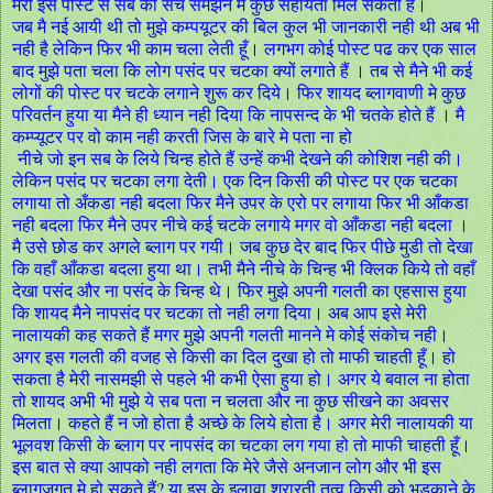
मेरी इस पोस्ट से सब को सच समझने मे कुछ सहायता मिल सकती है।
जब मै नई आयी थी तो मुझे कम्पयूटर की बिल कुल भी जानकारी नही थी अब भी
नही है लेकिन फिर भी काम चला लेती हूँ। लगभग कोई पोस्ट पढ कर एक साल
बाद मुझे पता चला कि लोग पसंद पर चटका क्यों लगाते हैं । तब से मैने भी कई
लोगों की पोस्ट पर चटके लगाने शुरू कर दिये। फिर शायद ब्लागवाणी मे कुछ
परिवर्तन हुया या मैने ही ध्यान नही दिया कि नापसन्द के भी चतके होते हैं । मै
कम्प्यूटर पर वो काम नही करती जिस के बारे मे पता ना हो
नीचे जो इन सब के लिये चिन्ह होते हैं उन्हें कभी देखने की कोशिश नही की।
लेकिन पसंद पर चटका लगा देती। एक दिन किसी की पोस्ट पर एक चटका
लगाया तो अँकडा नही बदला फिर मैने उपर के एरो पर लगाया फिर भी आँकडा
नही बदला फिर मैने उपर नीचे कई चटके लगाये मगर वो आँकडा नही बदला ।
मै उसे छोड कर अगले ब्लाग पर गयी। जब कुछ देर बाद फिर पीछे मुडी तो देखा
कि वहाँ आँकडा बदला हुया था। तभी मैने नीचे के चिन्ह भी क्लिक किये तो वहाँ
देखा पसंद और ना पसंद के चिन्ह थे। फिर मुझे अपनी गलती का एहसास हुया
कि शायद मैने नापसंद पर चटका तो नही लगा दिया। अब आप इसे मेरी
नालायकी कह सकते हैं मगर मुझे अपनी गलती मानने मे कोई संकोच नही।
अगर इस गलती की वजह से किसी का दिल दुखा हो तो माफी चाहती हूँ। हो
सकता है मेरी नासमझी से पहले भी कभी ऐसा हुया हो। अगर ये बवाल ना होता
तो शायद अभी भी मुझे ये सब पता न चलता और ना कुछ सीखने का अवसर
मिलता। कहते हैं न जो होता है अच्छे के लिये होता है। अगर मेरी नालायकी या
भूलवश किसी के ब्लाग पर नापसंद का चटका लग गया हो तो माफी चाहती हूँ।
इस बात से क्या आपको नही लगता कि मेरे जैसे अनजान लोग और भी इस
ब्लागजगत मे हो सकते हैं? या इस के इलावा शरारती तत्व किसी को भडकाने के