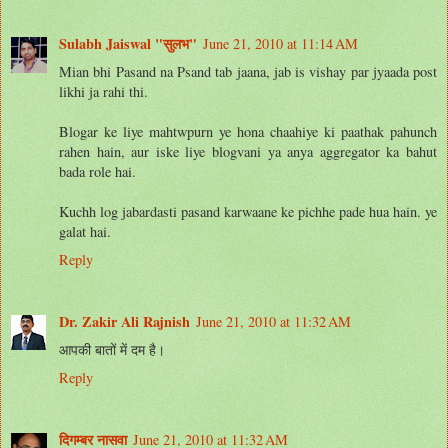
Sulabh Jaiswal "सुलभ"
June 21, 2010 at 11:14 AM
Mian bhi Pasand na Psand tab jaana, jab is vishay par jyaada post
likhi ja rahi thi.
Blogar ke liye mahtwpurn ye hona chaahiye ki paathak pahunch
rahen hain, aur iske liye blogvani ya anya aggregator ka bahut
bada role hai.
Kuchh log jabardasti pasand karwaane ke pichhe pade hua hain. ye
galat hai.
Reply
Dr. Zakir Ali Rajnish
June 21, 2010 at 11:32 AM
आपकी बातों में दम है।
Reply
दिगम्बर नासवा
June 21, 2010 at 11:32 AM