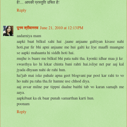
है!... आपकी प्रस्तुति उचित है!
Reply
पूनम श्रीवास्तव
June 21, 2010 at 12:13 PM
aadarniya mam
aapki baat bilkul sahi hai .jaane anjaane galtiyan kisase nahi
hoti,par fir bhi apni anjaane me hui galti ke liye maaffi maangne
se aapki mahaanta hi siddh hoti hai.
mujhe is baare me bilkul bhi pata nahi tha. kyonki idhar maa ji ke
swasthya ko hi lekar chinta bani rahti hai.isliye net par aaj kal
jyada dhyaan nahi de rahi hun.
ha!jab mai iske pahale apna geet blogvani par post kar rahi to vo
ho nahi pa raha tha.fir hamne use chhod diya.
aaj avsar milne par tippni daalne baithi tab vo karan samajh me
aaya.
aapkibaat ka ek baar punah samarthan karti hun.
poonam
Reply